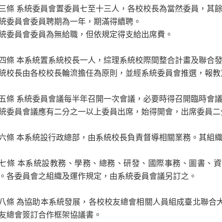
三條 系統委員會置委員七至十三人，各校校長為當然委員，其
統委員會委員聘期為一年，期滿得續聘。
統委員會委員為無給職，但依規定得支給出席費。
四條 本系統置系統校長一人，綜理系統校際間整合計畫及聯合
統校長由各校校長輪流擔任為原則，並經系統委員會推選，報教
五條 系統委員會議每半年召開一次會議，必要時得召開臨時會
統委員會議應有二分之一以上委員出席，始得開會，出席委員二
六條 本系統設行政總部，由系統校長負責督導相關業務。其組
七條 本系統設教務、學務、總務、研發、國際事務、圖書、
。各委員會之組織及運作規定，由系統委員會議另訂之。
八條 為協助本系統發展，各校校友總會相關人員組成臺北聯合
友總會簽訂合作框架協議書。