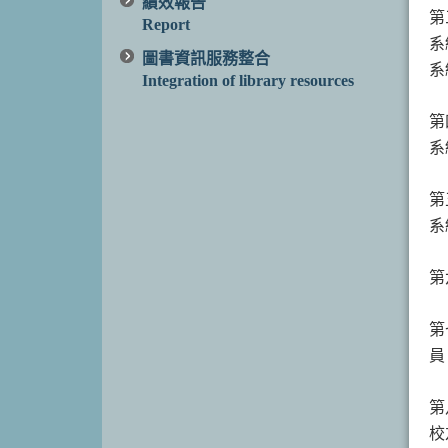
績效報告
第
Report
系
圖書資訊服務整合
系
Integration of library resources
第
系
第
系
第
第
員
第
校