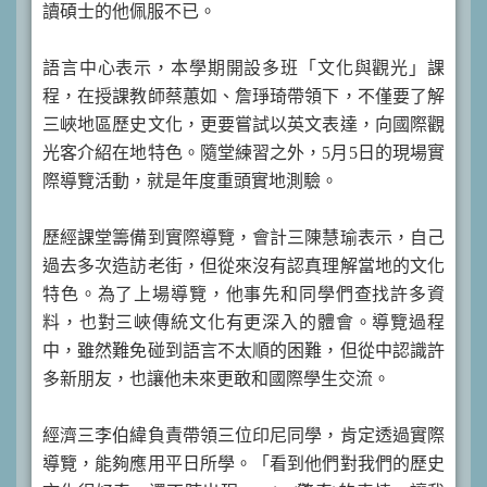
讀碩士的他佩服不已。
語言中心表示，本學期開設多班「文化與觀光」課
程，在授課教師蔡蕙如、詹琤琦帶領下，不僅要了解
三峽地區歷史文化，更要嘗試以英文表達，向國際觀
光客介紹在地特色。隨堂練習之外，5月5日的現場實
際導覽活動，就是年度重頭實地測驗。
歷經課堂籌備到實際導覽，會計三陳慧瑜表示，自己
過去多次造訪老街，但從來沒有認真理解當地的文化
特色。為了上場導覽，他事先和同學們查找許多資
料，也對三峽傳統文化有更深入的體會。導覽過程
中，雖然難免碰到語言不太順的困難，但從中認識許
多新朋友，也讓他未來更敢和國際學生交流。
經濟三李伯緯負責帶領三位印尼同學，肯定透過實際
導覽，能夠應用平日所學。「看到他們對我們的歷史