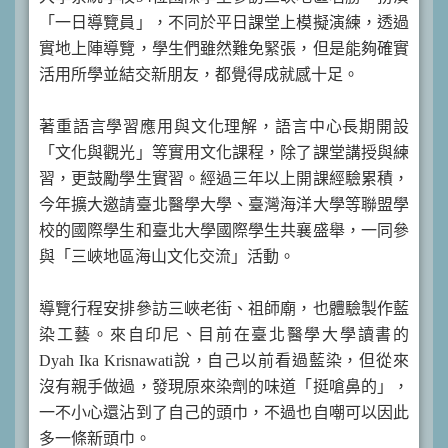
「一日導覽員」，不同於平日課堂上模擬演練，透過
實地上陣導覽，學生們雖然難免緊張，但是能夠確實
活用所學並結交新朋友，都覺得成就感十足。
著重語言學習應用與文化理解，語言中心長期開設
「文化與觀光」等實用文化課程，除了課堂講授與練
習，更鼓勵學生實習。經過三年以上開課經驗累積，
今年擴大邀請臺北醫學大學、臺灣海洋大學等聯盟學
校的國際學生和臺北大學國際學生共襄盛舉，一同參
與「三峽地區海山文化交流」活動。
導覽行程安排參訪三峽老街、祖師廟，也體驗製作藍
染工藝。來自印尼、目前在臺北醫學大學讀書的
Dyah Ika Krisnawati說，自己以前看過藍染，但從來
沒有親手做過，發現原來染劑的味道「挺嗆鼻的」，
一不小心還沾到了自己的頭巾，不過也自嘲可以因此
多一條新頭巾。